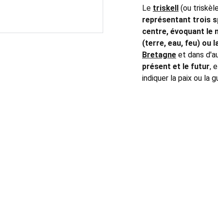
Le
triskell
(ou triskèle
représentant trois s
centre, évoquant le 
(terre, eau, feu) ou l
Bretagne
et dans d'au
présent et le futur
, 
indiquer la paix ou la g
PURETÉ
+41 78 633 89 48
*