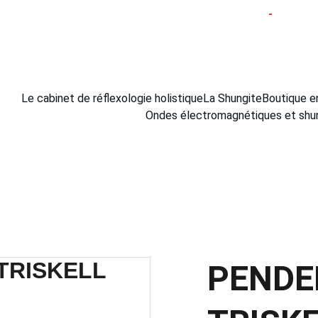
PROFITEZ DE RÉDUCTIONS SUR NOS PIERRES !
 -
Le cabinet de réflexologie holistique
La Shungite
Boutique e
Ondes électromagnétiques et shu
PENDE