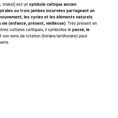
, triskel) est un
symbole celtique ancien
pirales ou trois jambes incurvées partageant un
mouvement, les cycles et les éléments naturels
a vie (enfance, présent, vieillesse)
. Très présent en
tres cultures celtiques, il symbolise le
passé, le
et son sens de rotation (horaire/antihoraire) peut
uerre.
PROTECTION